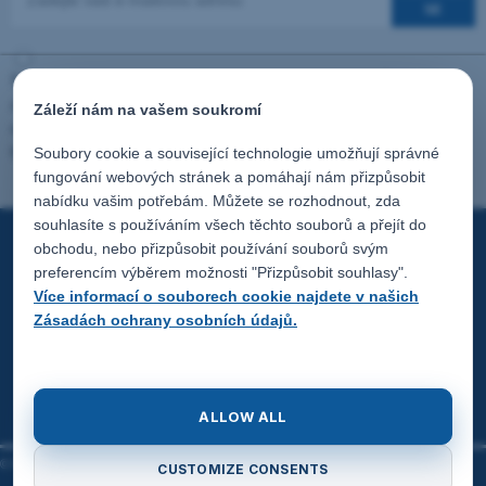
SE
Souhlasím se zpracováním výše uvedených osobních údajů za účelem
zasílání newsletteru a obchodních informací v elektronické podobě od
Záleží nám na vašem soukromí
společnosti Melkib Klus Raczek Sp. K. se sídlem v Cieszyně, Stawowa
Soubory cookie a související technologie umožňují správné
91, na uvedenou e-mailovou adresu.
fungování webových stránek a pomáhají nám přizpůsobit
nabídku vašim potřebám. Můžete se rozhodnout, zda
souhlasíte s používáním všech těchto souborů a přejít do
obchodu, nebo přizpůsobit používání souborů svým
PŘEDPISY
preferencím výběrem možnosti "Přizpůsobit souhlasy".
Více informací o souborech cookie najdete v našich
Zásadách ochrany osobních údajů.
INFORMACE
O NÁS
ALLOW ALL
© Melkib Klus Raczek Sp. K. All rights reserved.
CUSTOMIZE CONSENTS