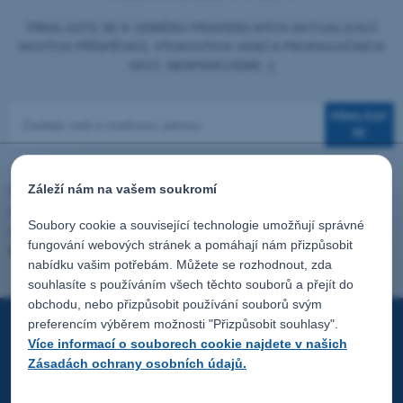
PŘIHLASTE SE K ODBĚRU PRAVIDELNÝCH AKTUALIZACÍ
NOVÝCH PŘÍSPĚVKŮ, VÝUKOVÝCH VIDEÍ A PROPAGAČNÍCH
AKCÍ. NESPAMUJEME :)
PŘIHLÁSIT
SE
Záleží nám na vašem soukromí
Souhlasím se zpracováním výše uvedených osobních údajů za účelem
zasílání newsletteru a obchodních informací v elektronické podobě od
Soubory cookie a související technologie umožňují správné
společnosti Melkib Klus Raczek Sp. K. se sídlem v Cieszyně, Stawowa
fungování webových stránek a pomáhají nám přizpůsobit
91, na uvedenou e-mailovou adresu.
nabídku vašim potřebám. Můžete se rozhodnout, zda
souhlasíte s používáním všech těchto souborů a přejít do
obchodu, nebo přizpůsobit používání souborů svým
preferencím výběrem možnosti "Přizpůsobit souhlasy".
Více informací o souborech cookie najdete v našich
PŘEDPISY
Zásadách ochrany osobních údajů.
INFORMACE