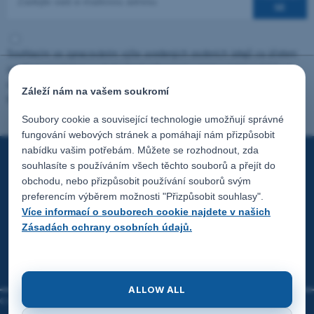
SE
Souhlasím se zpracováním výše uvedených osobních údajů za účelem
zasílání newsletteru a obchodních informací v elektronické podobě od
společnosti Melkib Klus Raczek Sp. K. se sídlem v Cieszyně, Stawowa
Záleží nám na vašem soukromí
91, na uvedenou e-mailovou adresu.
Soubory cookie a související technologie umožňují správné
fungování webových stránek a pomáhají nám přizpůsobit
nabídku vašim potřebám. Můžete se rozhodnout, zda
souhlasíte s používáním všech těchto souborů a přejít do
PŘEDPISY
obchodu, nebo přizpůsobit používání souborů svým
preferencím výběrem možnosti "Přizpůsobit souhlasy".
Více informací o souborech cookie najdete v našich
INFORMACE
Zásadách ochrany osobních údajů.
O NÁS
ALLOW ALL
© Melkib Klus Raczek Sp. K. All rights reserved.