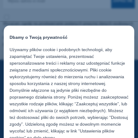
ZAPISZ SIĘ
Wyrażam zgodę na przetwarzanie podanych powyżej danych osobowych
w celu otrzymywania newslettera oraz informacji handlowych drogą
elektroniczną od firmy Melkib Klus Raczek Sp. K. z siedzibą w Cieszynie
Dbamy o Twoją prywatność
przy ulicy Stawowej 91 na wskazany adres email.
Polityka prywatności
Używamy plików cookie i podobnych technologii, aby
zapamiętać Twoje ustawienia, prezentować
spersonalizowane treści i reklamy oraz udostępniać funkcje
związane z mediami społecznościowymi. Pliki cookie
POMOC
wykorzystujemy również do mierzenia ruchu i analizowania
sposobu korzystania z naszej strony internetowej.
Domyślnie włączone są jedynie pliki niezbędne do
MOJE KONTO
poprawnego działania strony. Poniżej możesz zaakceptować
wszystkie rodzaje plików, klikając “Zaakceptuj wszystkie”, lub
odmówić ich używania (z wyjątkiem niezbędnych). Możesz
PŁATNOŚCI I DOSTAWA
też dostosować pliki do swoich potrzeb, wybierając “Dostosuj
zgody”. Udzieloną zgodę możesz w dowolnym momencie
INFORMACJE
wycofać lub zmienić, klikając w link “Ustawienia plików
cookies” na dole strony.