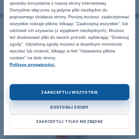
sposobu korzystania z naszej strony internetowej.
Domyślnie włączone są jedynie pliki niezbędne do
TEROSON PU 8511 podkład poliuretanowy do szkła i ceramiki 500
poprawnego działania strony. Poniżej możesz zaakceptować
ml czarny
wszystkie rodzaje plików, klikając “Zaakceptuj wszystkie”, lub
odmówić ich używania (z wyjątkiem niezbędnych). Możesz
298,14 zł
238,51 zł
też dostosować pliki do swoich potrzeb, wybierając “Dostosuj
193,91 zł
zgody”. Udzieloną zgodę możesz w dowolnym momencie
wycofać lub zmienić, klikając w link “Ustawienia plików
DODAJ DO KOSZYKA
cookies” na dole strony.
Polityce prywatności.
PROMOCJE
ZAAKCEPTUJ WSZYSTKIE
DOSTOSUJ ZGODY
ZAAKCEPTUJ TYLKO NIEZBĘDNE