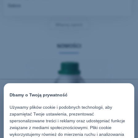
Dobrze
Więcej opinii
NOWOŚCI
Dbamy o Twoją prywatność
Używamy plików cookie i podobnych technologii, aby
zapamiętać Twoje ustawienia, prezentować
spersonalizowane treści i reklamy oraz udostępniać funkcje
związane z mediami społecznościowymi. Pliki cookie
wykorzystujemy również do mierzenia ruchu i analizowania