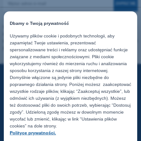
ZAPISZ SIĘ
Dbamy o Twoją prywatność
Wyrażam zgodę na przetwarzanie podanych powyżej danych osobowych
w celu otrzymywania newslettera oraz informacji handlowych drogą
Używamy plików cookie i podobnych technologii, aby
elektroniczną od firmy Melkib Klus Raczek Sp. K. z siedzibą w Cieszynie
zapamiętać Twoje ustawienia, prezentować
przy ulicy Stawowej 91 na wskazany adres email.
Polityka prywatności
spersonalizowane treści i reklamy oraz udostępniać funkcje
związane z mediami społecznościowymi. Pliki cookie
wykorzystujemy również do mierzenia ruchu i analizowania
sposobu korzystania z naszej strony internetowej.
Domyślnie włączone są jedynie pliki niezbędne do
POMOC
poprawnego działania strony. Poniżej możesz zaakceptować
wszystkie rodzaje plików, klikając “Zaakceptuj wszystkie”, lub
odmówić ich używania (z wyjątkiem niezbędnych). Możesz
MOJE KONTO
też dostosować pliki do swoich potrzeb, wybierając “Dostosuj
zgody”. Udzieloną zgodę możesz w dowolnym momencie
PŁATNOŚCI I DOSTAWA
wycofać lub zmienić, klikając w link “Ustawienia plików
cookies” na dole strony.
Polityce prywatności.
INFORMACJE