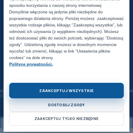
sposobu korzystania z naszej strony internetowej.
POMOC
Domyślnie włączone są jedynie pliki niezbędne do
poprawnego działania strony. Poniżej możesz zaakceptować
MOJE KONTO
wszystkie rodzaje plików, klikając “Zaakceptuj wszystkie”, lub
odmówić ich używania (z wyjątkiem niezbędnych). Możesz
też dostosować pliki do swoich potrzeb, wybierając “Dostosuj
PŁATNOŚCI I DOSTAWA
zgody”. Udzieloną zgodę możesz w dowolnym momencie
wycofać lub zmienić, klikając w link “Ustawienia plików
cookies” na dole strony.
INFORMACJE
Polityce prywatności.
O NAS
ZAAKCEPTUJ WSZYSTKIE
© Melkib Klus Raczek Sp. K. All rights reserved.
DOSTOSUJ ZGODY
ZAAKCEPTUJ TYLKO NIEZBĘDNE
POKAŻ PEŁNĄ WERSJĘ STRONY