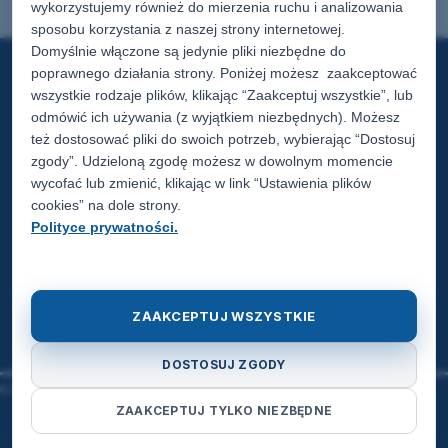
wykorzystujemy również do mierzenia ruchu i analizowania
sposobu korzystania z naszej strony internetowej.
Domyślnie włączone są jedynie pliki niezbędne do
poprawnego działania strony. Poniżej możesz zaakceptować
POMOC
wszystkie rodzaje plików, klikając “Zaakceptuj wszystkie”, lub
odmówić ich używania (z wyjątkiem niezbędnych). Możesz
też dostosować pliki do swoich potrzeb, wybierając “Dostosuj
MOJE KONTO
zgody”. Udzieloną zgodę możesz w dowolnym momencie
wycofać lub zmienić, klikając w link “Ustawienia plików
cookies” na dole strony.
PŁATNOŚCI I DOSTAWA
Polityce prywatności.
INFORMACJE
ZAAKCEPTUJ WSZYSTKIE
O NAS
DOSTOSUJ ZGODY
© Melkib Klus Raczek Sp. K. All rights reserved.
ZAAKCEPTUJ TYLKO NIEZBĘDNE