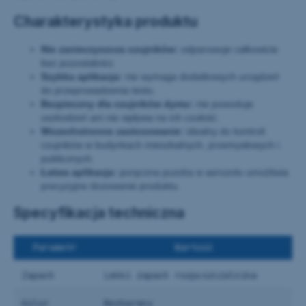
Charakterystyka produktu
Nie zanieczyszcza czujników:
odparowuje całkowicie
bez pozostałości.
Szybka aplikacja:
nie wymaga dodatkowych urządzeń
do przeprowadzenia testu.
Bezpieczny dla czujników dymu:
nie powoduje
uszkodzeń ani nie wpływa na ich czułość.
Wszechstronne zastosowanie:
idealny do kontroli
czujników w budynkach mieszkalnych, przemysłowych i
publicznych.
Łatwa aplikacja:
poręczna puszka w aerozolu umożliwia
precyzyjne dozowanie produktu.
Specyfikacja techniczna
Parametr
Wartość
Zapach
Lekki zapach rozpuszczalnika
Kolor
Bezbarwny