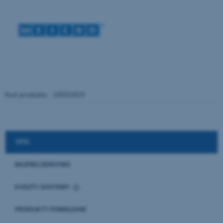
Kod produktu:
10031819
OPIS
BEZPIECZEŃSTWO
KOSZTY DOSTAWY
CENA NIE ZAWIERA EWENTUALNYCH KOSZTÓW PŁATNOŚCI
PRODUKTY POWIĄZANE