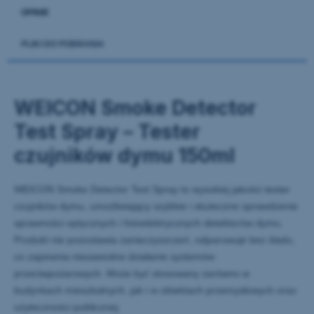
PLIKI DO POBRANIA
WEICON Smoke Detector
Test Spray – Tester
czujników dymu 150ml
WEICON Smoke Detector Test Spray to wysokiej jakości tester
czujników dymu, umożliwiający szybkie i skuteczne sprawdzenie
sprawności optycznych i fotoelektrycznych detektorów dymu.
Produkt nie pozostawia zanieczyszczeń, odparowuje bez śladu,
co zapewnia niezawodne działanie systemów
przeciwpożarowych. Może być stosowany zarówno w
budynkach mieszkalnych, jak i w obiektach przemysłowych oraz
użyteczności publicznej.