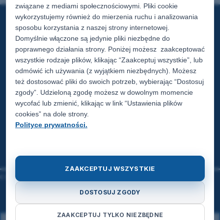
związane z mediami społecznościowymi. Pliki cookie
wykorzystujemy również do mierzenia ruchu i analizowania
sposobu korzystania z naszej strony internetowej.
POMOC
Domyślnie włączone są jedynie pliki niezbędne do
poprawnego działania strony. Poniżej możesz zaakceptować
MOJE KONTO
wszystkie rodzaje plików, klikając “Zaakceptuj wszystkie”, lub
odmówić ich używania (z wyjątkiem niezbędnych). Możesz
też dostosować pliki do swoich potrzeb, wybierając “Dostosuj
PŁATNOŚCI I DOSTAWA
zgody”. Udzieloną zgodę możesz w dowolnym momencie
wycofać lub zmienić, klikając w link “Ustawienia plików
cookies” na dole strony.
INFORMACJE
Polityce prywatności.
O NAS
ZAAKCEPTUJ WSZYSTKIE
© Melkib Klus Raczek Sp. K. All rights reserved.
DOSTOSUJ ZGODY
ZAAKCEPTUJ TYLKO NIEZBĘDNE