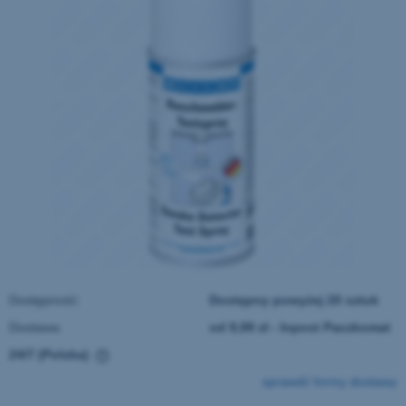
Dostępność:
Dostępny powyżej 20 sztuk
Dostawa:
od 9,99 zł
- Inpost Paczkomat
24/7
(Polska)
Cena nie zawiera ewentualnych kosztów płatności
sprawdź formy dostawy