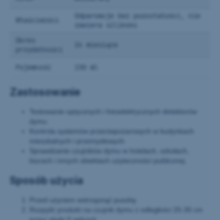
Odparowuje bez pozostałości, nie
Właściwości
zawiera silikonu
Okres
24 miesiące
przydatności
Pojemność
150 ml
Zastosowanie
Testowanie optycznych i fotoelektrycznych detektorów
dymu.
Kontrola systemów przeciwpożarowych w budynkach
mieszkalnych i przemysłowych.
Sprawdzanie czujników dymu w hotelach, szkołach,
biurach i innych obiektach użyteczności publicznej.
Sposób użycia
Przed użyciem wstrząsnąć puszkę.
Rozpylić produkt na czujnik dymu z odległości 25-30 cm
przez około 5 sekund.