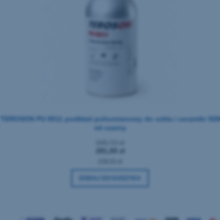
TEROSON PU 8511 podkład poliuretanowy do szkła i ceramiki 500
ml czarny
340,72 zł
281,09 zł
228,53 zł
DODAJ DO KOSZYKA