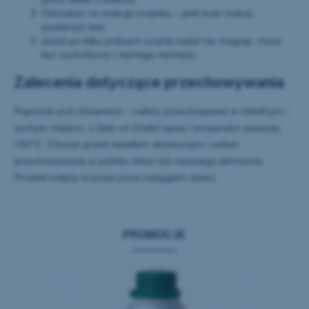
Odczekać na reakcję czujnika – jeśli brak reakcji,
powtórzyć test.
Jeżeli po kilku próbach czujnik nadal nie reaguje, może
być uszkodzony i wymaga wymiany.
Zalecenia dotyczące przechowywania
Pojemnik pod ciśnieniem – należy przechowywać w chłodnym i
suchym miejscu, z dala od źródeł ognia i temperatur powyżej
+50°C. Chronić przed światłem słonecznym i unikać
przechowywania w pobliżu iskier lub otwartego płomienia.
Produkt należy trzymać poza zasięgiem dzieci.
PROMOCJE