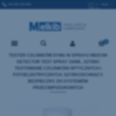
+48 509 336 666
SPRZEDAZ@MELKIB.COM
TESTER CZUJNIKÓW DYMU W SPRAYU WEICON
DETECTOR TEST SPRAY 150ML, SZYBKI
TESTOWANIE CZUJNIKÓW OPTYCZNYCH I
FOTOELEKTRYCZNYCH, SZYBKOSCHNĄCY,
BEZPIECZNY, DO SYSTEMÓW
PRZECIWPOŻAROWYCH