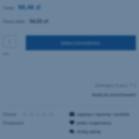
66,46 zł
Cena:
54,03 zł
Cena netto:
DODAJ DO KOSZYKA
szt.
Zyskujesz
6
pkt [
?
]
dodaj do przechowalni
Ocena:
zapytaj o wycenę / produkt
Producent:
poleć znajomemu
dodaj opinię