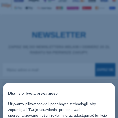
NEWSLETTER
ZAPISZ SIĘ DO NEWSLETTERA MELKIB I ODBIERZ 20 ZŁ
RABATU NA PIERWSZE ZAKUPY.
ZAPISZ SIĘ
Wyrażam zgodę na przetwarzanie podanych powyżej danych osobowych
Dbamy o Twoją prywatność
w celu otrzymywania newslettera oraz informacji handlowych drogą
elektroniczną od firmy Melkib Klus Raczek Sp. K. z siedzibą w Cieszynie
Używamy plików cookie i podobnych technologii, aby
przy ulicy Stawowej 91 na wskazany adres email.
Polityka prywatności
zapamiętać Twoje ustawienia, prezentować
spersonalizowane treści i reklamy oraz udostępniać funkcje