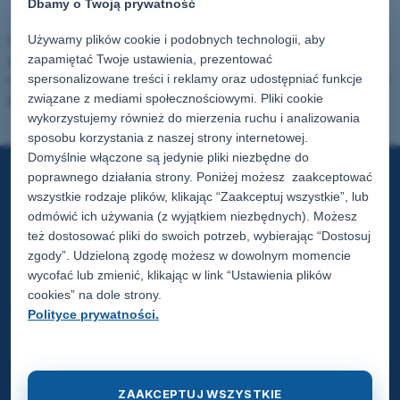
Dbamy o Twoją prywatność
Używamy plików cookie i podobnych technologii, aby
Wyrażam zgodę na przetwarzanie podanych powyżej danych osobowych
zapamiętać Twoje ustawienia, prezentować
w celu otrzymywania newslettera oraz informacji handlowych drogą
spersonalizowane treści i reklamy oraz udostępniać funkcje
elektroniczną od firmy Melkib Klus Raczek Sp. K. z siedzibą w Cieszynie
związane z mediami społecznościowymi. Pliki cookie
przy ulicy Stawowej 91 na wskazany adres email.
Polityka prywatności
wykorzystujemy również do mierzenia ruchu i analizowania
sposobu korzystania z naszej strony internetowej.
Domyślnie włączone są jedynie pliki niezbędne do
poprawnego działania strony. Poniżej możesz zaakceptować
POMOC
wszystkie rodzaje plików, klikając “Zaakceptuj wszystkie”, lub
odmówić ich używania (z wyjątkiem niezbędnych). Możesz
też dostosować pliki do swoich potrzeb, wybierając “Dostosuj
MOJE KONTO
zgody”. Udzieloną zgodę możesz w dowolnym momencie
wycofać lub zmienić, klikając w link “Ustawienia plików
cookies” na dole strony.
PŁATNOŚCI I DOSTAWA
Polityce prywatności.
INFORMACJE
ZAAKCEPTUJ WSZYSTKIE
O NAS